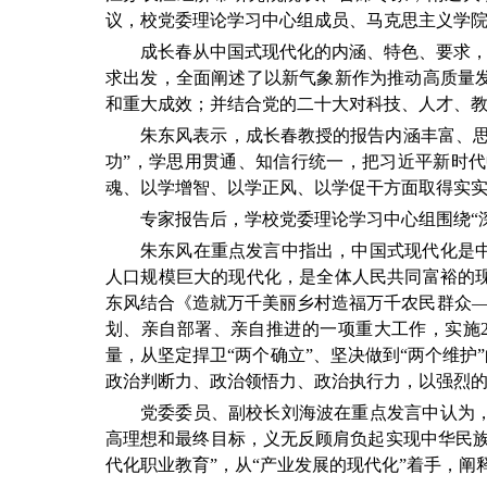
议，校党委理论学习中心组成员、马克思主义学
成长春从中国式现代化的内涵、特色、要求，
求出发，全面阐述了以新气象新作为推动高质量
和重大成效；并结合党的二十大对科技、人才、
朱东风表示，成长春教授的报告内涵丰富、
功”，学思用贯通、知信行统一，把习近平新时
魂、以学增智、以学正风、以学促干方面取得实
专家报告后，学校党委理论学习中心组围绕“
朱东风在重点发言中指出，中国式现代化是
人口规模巨大的现代化，是全体人民共同富裕的
东风结合《造就万千美丽乡村造福万千农民群众—
划、亲自部署、亲自推进的一项重大工作，实施
量，从坚定捍卫“两个确立”、坚决做到“两个维
政治判断力、政治领悟力、政治执行力，以强烈
党委委员、副校长刘海波在重点发言中认为
高理想和最终目标，义无反顾肩负起实现中华民
代化职业教育”，从“产业发展的现代化”着手，