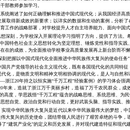
院干部教师参加学习。
系统阐述了如何正确理解和推进中国式现代化；从我国经济高质
发展取得新成效的新要求；以详实的数据和生动的案例，分析了
教育工作的战略部署，对学校提升人才自主培养能力、面向中国
思想深刻，为学校深入开展理论学习指明了方向，提供了方法。希
代中国特色社会主义思想转化为坚定理想、锤炼党性和指导实践
实在在的成效，为全面推动学校事业高质量发展再上新台阶而不
深刻把握以中国式现代化全面推进中华民族伟大复兴的使命任务
中国共产党领导的社会主义现代化，既有各国现代化的共同特征
现代化，是物质文明和精神文明相协调的现代化，是人与自然和
—浙江20年持之以恒实施“千万工程”经验案例》的学习体会强调
20年来，造就了浙江万千美丽乡村，造福了万千农民群众，成
护”的高度，学思践悟“千万工程”蕴含的战略思维、系统思维、为
的思想自觉、政治自觉和行动自觉，更好武装头脑、指导实践、
，实现中华民族伟大复兴是近代以来中华民族最伟大的梦想，中
族伟大复兴的历史使命，团结带领人民进行了艰苦卓绝的斗争，谱
阐释了“建筑产业化”的定义和历史发展，并对现代建造特征和现代