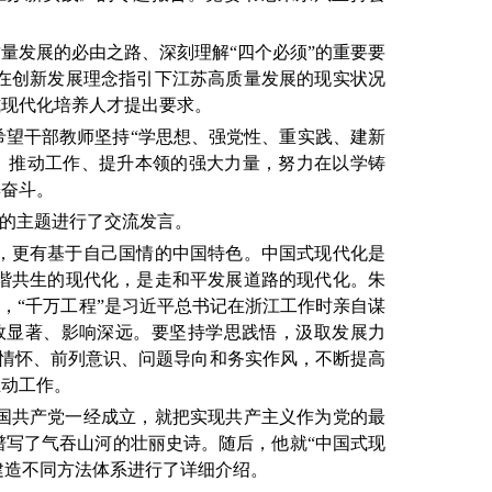
量发展的必由之路、深刻理解“四个必须”的重要要
在创新发展理念指引下江苏高质量发展的现实状况
式现代化培养人才提出要求。
望干部教师坚持“学思想、强党性、重实践、建新
、推动工作、提升本领的强大力量，努力在以学铸
懈奋斗。
”的主题进行了交流发言。
，更有基于自己国情的中国特色。中国式现代化是
谐共生的现代化，是走和平发展道路的现代化。朱
，“千万工程”是习近平总书记在浙江工作时亲自谋
效显著、影响深远。要坚持学思践悟，汲取发展力
民情怀、前列意识、问题导向和务实作风，不断提高
推动工作。
国共产党一经成立，就把实现共产主义作为党的最
写了气吞山河的壮丽史诗。随后，他就“中国式现
建造不同方法体系进行了详细介绍。