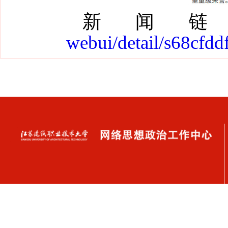
新闻
webui/detail/s68cfd